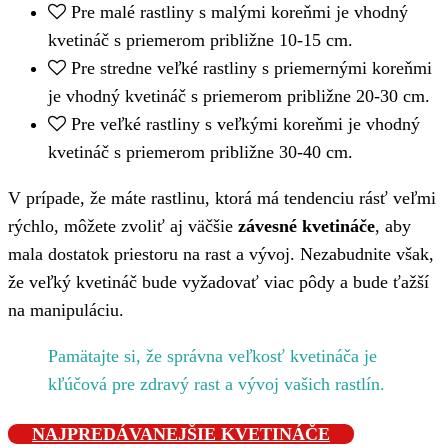
Pre malé rastliny s malými koreňmi je vhodný
kvetináč s priemerom približne 10-15 cm.
Pre stredne veľké rastliny s priemernými koreňmi
je vhodný kvetináč s priemerom približne 20-30 cm.
Pre veľké rastliny s veľkými koreňmi je vhodný
kvetináč s priemerom približne 30-40 cm.
V prípade, že máte rastlinu, ktorá má tendenciu rásť veľmi
rýchlo, môžete zvoliť aj väčšie
závesné kvetináče
, aby
mala dostatok priestoru na rast a vývoj. Nezabudnite však,
že veľký kvetináč bude vyžadovať viac pôdy a bude ťažší
na manipuláciu.
Pamätajte si, že správna veľkosť kvetináča je
kľúčová pre zdravý rast a vývoj vašich rastlín.
NAJPREDÁVANEJŠIE KVETINÁČE