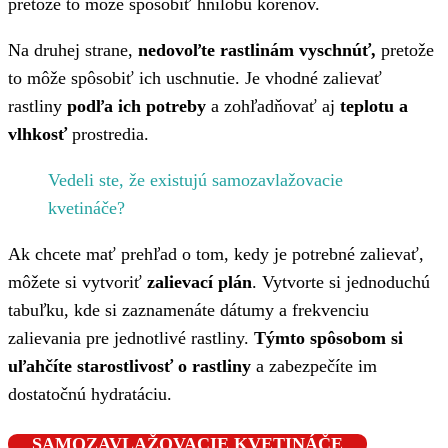
pretože to môže spôsobiť hnilobu koreňov.
Na druhej strane,
nedovoľte rastlinám vyschnúť,
pretože
to môže spôsobiť ich uschnutie. Je vhodné zalievať
rastliny
podľa ich potreby
a zohľadňovať aj
teplotu a
vlhkosť
prostredia.
Vedeli ste, že existujú samozavlažovacie
kvetináče?
Ak chcete mať prehľad o tom, kedy je potrebné zalievať,
môžete si vytvoriť
zalievací plán
. Vytvorte si jednoduchú
tabuľku, kde si zaznamenáte dátumy a frekvenciu
zalievania pre jednotlivé rastliny.
Týmto spôsobom si
uľahčíte starostlivosť o rastliny
a zabezpečíte im
dostatočnú hydratáciu.
SAMOZAVLAŽOVACIE KVETINÁČE