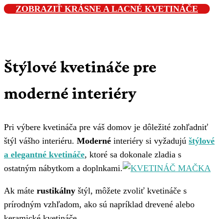
ZOBRAZIŤ KRÁSNE A LACNÉ KVETINÁČE
Štýlové kvetináče pre
moderné interiéry
Pri výbere kvetináča pre váš domov je dôležité zohľadniť
štýl vášho interiéru.
Moderné
interiéry si vyžadujú
štýlové
a elegantné kvetináče
, ktoré sa dokonale zladia s
ostatným nábytkom a doplnkami.
Ak máte
rustikálny
štýl, môžete zvoliť kvetináče s
prírodným vzhľadom, ako sú napríklad drevené alebo
keramické kvetináče.