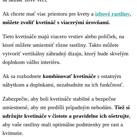
Ak chcete mať viac priestoru pre kvety a
izbové rastliny
,
môžete zvoliť kvetináč s viacerými úrovňami.
Tieto kvetináče majú viacero vrstiev alebo poličiek, na
ktoré môžete umiestniť rôzne rastliny. Takto môžete
vytvoriť vertikálny záhradný dizajn, ktorý bude skvelým
doplnkom vášho interiéru.
Ak sa rozhodnete
kombinovať kvetináče
s ostatným
nábytkom a doplnkami, nezabudnite na ich funkčnosť.
Zabezpečte, aby boli kvetináče stabilné a bezpečne
umiestnené, aby ste predišli prípadným nehodám.
Tiež si
udržujte kvetináče v čistote a pravidelne ich ošetrujte
,
aby vaše rastliny mali optimálne podmienky pre rast a
kvitnutie.