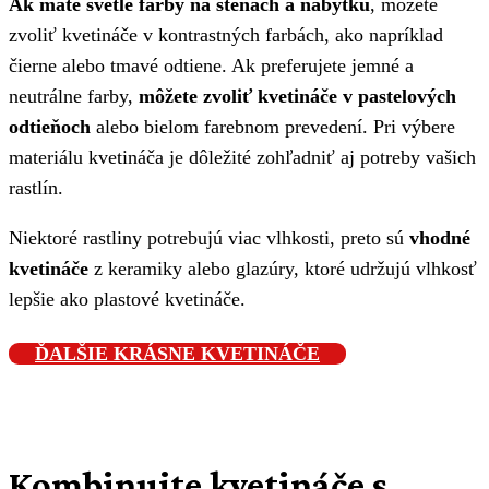
Ak máte svetlé farby na stenách a nábytku
, môžete
zvoliť kvetináče v kontrastných farbách, ako napríklad
čierne alebo tmavé odtiene. Ak preferujete jemné a
neutrálne farby,
môžete zvoliť kvetináče v pastelových
odtieňoch
alebo bielom farebnom prevedení. Pri výbere
materiálu kvetináča je dôležité zohľadniť aj potreby vašich
rastlín.
Niektoré rastliny potrebujú viac vlhkosti, preto sú
vhodné
kvetináče
z keramiky alebo glazúry, ktoré udržujú vlhkosť
lepšie ako plastové kvetináče.
ĎALŠIE KRÁSNE KVETINÁČE
Kombinujte kvetináče s