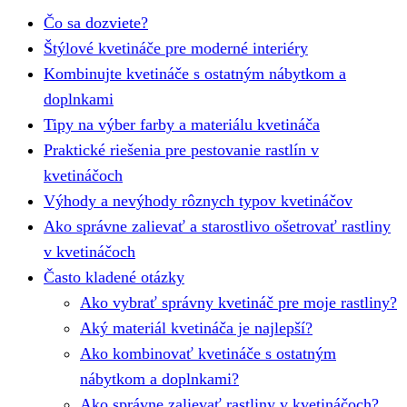
Čo sa dozviete?
Štýlové kvetináče pre moderné interiéry
Kombinujte kvetináče s ostatným nábytkom a
doplnkami
Tipy na výber farby a materiálu kvetináča
Praktické riešenia pre pestovanie rastlín v
kvetináčoch
Výhody a nevýhody rôznych typov kvetináčov
Ako správne zalievať a starostlivo ošetrovať rastliny
v kvetináčoch
Často kladené otázky
Ako vybrať správny kvetináč pre moje rastliny?
Aký materiál kvetináča je najlepší?
Ako kombinovať kvetináče s ostatným
nábytkom a doplnkami?
Ako správne zalievať rastliny v kvetináčoch?