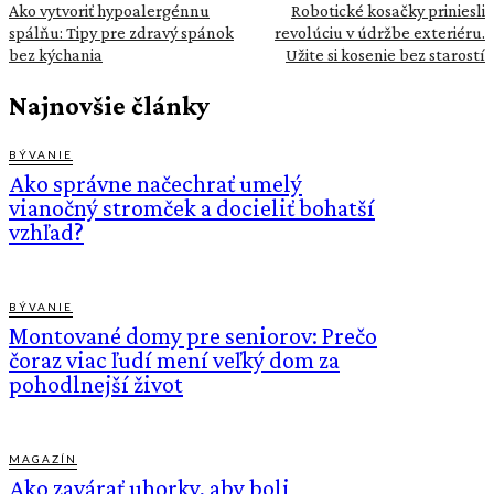
Ako vytvoriť hypoalergénnu
Robotické kosačky priniesli
spálňu: Tipy pre zdravý spánok
revolúciu v údržbe exteriéru.
bez kýchania
Užite si kosenie bez starostí
Najnovšie články
BÝVANIE
Ako správne načechrať umelý
vianočný stromček a docieliť bohatší
vzhľad?
BÝVANIE
Montované domy pre seniorov: Prečo
čoraz viac ľudí mení veľký dom za
pohodlnejší život
MAGAZÍN
Ako zavárať uhorky, aby boli