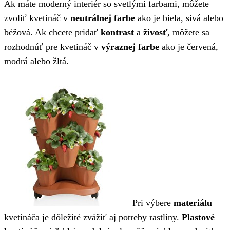
Ak máte moderný interiér so svetlými farbami, môžete
zvoliť kvetináč v
neutrálnej farbe
ako je biela, sivá alebo
béžová. Ak chcete pridať
kontrast
a
živosť
, môžete sa
rozhodnúť pre kvetináč v
výraznej farbe
ako je červená,
modrá alebo žltá.
Pri výbere
materiálu
kvetináča je dôležité zvážiť aj potreby rastliny.
Plastové