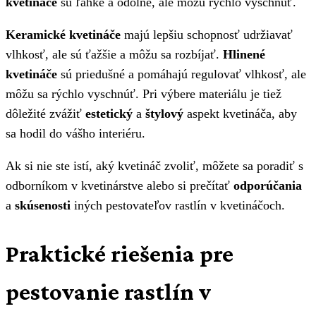
kvetináče
sú ľahké a odolné, ale môžu rýchlo vyschnúť.
Keramické kvetináče
majú lepšiu schopnosť udržiavať
vlhkosť, ale sú ťažšie a môžu sa rozbíjať.
Hlinené
kvetináče
sú priedušné a pomáhajú regulovať vlhkosť, ale
môžu sa rýchlo vyschnúť. Pri výbere materiálu je tiež
dôležité zvážiť
estetický
a
štylový
aspekt kvetináča, aby
sa hodil do vášho interiéru.
Ak si nie ste istí, aký kvetináč zvoliť, môžete sa poradiť s
odborníkom v kvetinárstve alebo si prečítať
odporúčania
a
skúsenosti
iných pestovateľov rastlín v kvetináčoch.
Praktické riešenia pre
pestovanie rastlín v