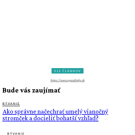
312 ČLÁNKOV
https://www.ugazdinky.sk
Bude vás zaujímať
BÝVANIE
Ako správne načechrať umelý vianočný
stromček a docieliť bohatší vzhľad?
BÝVANIE