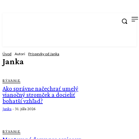
Úvod
Autori
Príspevky od Janka
Janka
BÝVANIE
Ako správne načechrať umelý
vianočný stromček a docieliť
bohatší vzhľad?
Janka
-
31. júla 2026
BÝVANIE