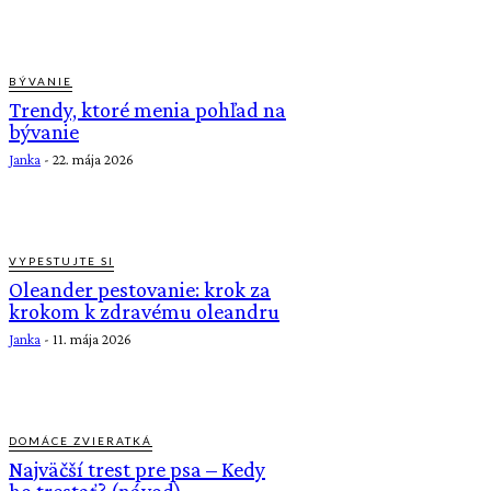
BÝVANIE
Trendy, ktoré menia pohľad na
bývanie
Janka
-
22. mája 2026
VYPESTUJTE SI
Oleander pestovanie: krok za
krokom k zdravému oleandru
Janka
-
11. mája 2026
DOMÁCE ZVIERATKÁ
Najväčší trest pre psa – Kedy
ho trestať? (návod)