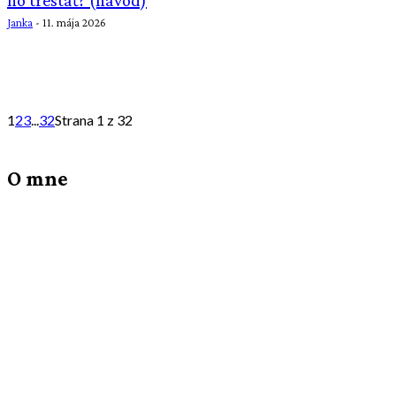
Janka
-
11. mája 2026
1
2
3
...
32
Strana 1 z 32
O mne