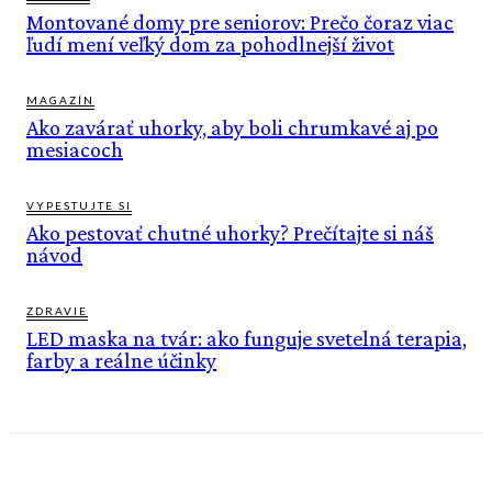
Montované domy pre seniorov: Prečo čoraz viac
ľudí mení veľký dom za pohodlnejší život
MAGAZÍN
Ako zavárať uhorky, aby boli chrumkavé aj po
mesiacoch
VYPESTUJTE SI
Ako pestovať chutné uhorky? Prečítajte si náš
návod
ZDRAVIE
LED maska na tvár: ako funguje svetelná terapia,
farby a reálne účinky