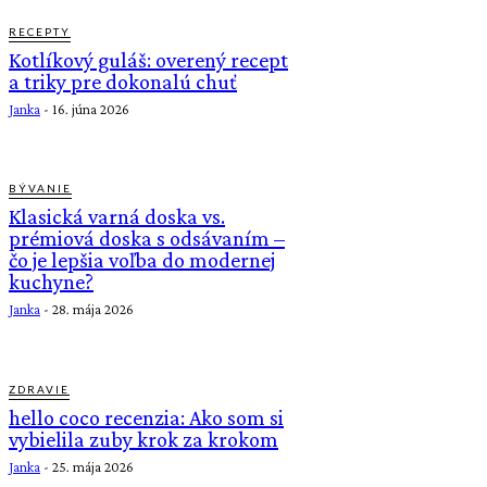
RECEPTY
Kotlíkový guláš: overený recept
a triky pre dokonalú chuť
Janka
-
16. júna 2026
BÝVANIE
Klasická varná doska vs.
prémiová doska s odsávaním –
čo je lepšia voľba do modernej
kuchyne?
Janka
-
28. mája 2026
ZDRAVIE
hello coco recenzia: Ako som si
vybielila zuby krok za krokom
Janka
-
25. mája 2026