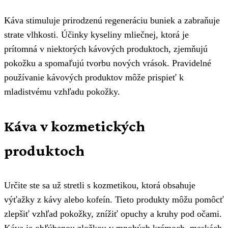
Káva stimuluje prirodzenú regeneráciu buniek a zabraňuje
strate vlhkosti. Účinky kyseliny mliečnej, ktorá je
prítomná v niektorých kávových produktoch, zjemňujú
pokožku a spomaľujú tvorbu nových vrások. Pravidelné
používanie kávových produktov môže prispieť k
mladistvému vzhľadu pokožky.
Káva v kozmetických
produktoch
Určite ste sa už stretli s kozmetikou, ktorá obsahuje
výťažky z kávy alebo kofeín. Tieto produkty môžu pomôcť
zlepšiť vzhľad pokožky, znížiť opuchy a kruhy pod očami.
Káva je obľúbenou zložkou v mnohých krémoch, maskách