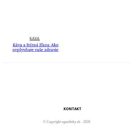
KÁVA
Káva a štítná žľaza: Ako
ovplyvňuje vaše zdravie
KONTAKT
© Copyright ugazdinky.sk - 2026