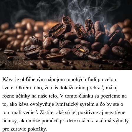
Káva je obľúbeným nápojom mnohých ľudí po celom
svete. Okrem toho, že nás dokáže ráno prebrať, má aj
rôzne účinky na naše telo. V tomto článku sa pozrieme na
to, ako káva ovplyvňuje lymfatický systém a čo by ste o
tom mali vedieť. Zistíte, aké sú jej pozitívne aj negatívne
účinky, ako môže pomôcť pri detoxikácii a aké má výhody
pre zdravie pokožky.