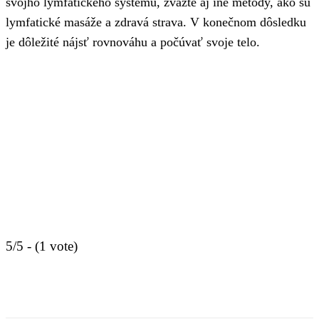
svojho lymfatického systému, zvážte aj iné metódy, ako sú
lymfatické masáže a zdravá strava. V konečnom dôsledku
je dôležité nájsť rovnováhu a počúvať svoje telo.
5/5 - (1 vote)