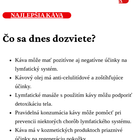
A
NAJLEPŠIA KÁVA
Čo sa dnes dozviete?
Káva môže mať pozitívne aj negatívne účinky na
lymfatický systém.
Kávový olej má anti-celulitídové a zoštíhľujúce
účinky.
Lymfatické masáže s použitím kávy môžu podporiť
detoxikáciu tela.
Pravidelná konzumácia kávy môže pomôcť pri
prevencii niektorých chorôb lymfatického systému.
Káva má v kozmetických produktoch priaznivé
účinky na regeneráciu pokožky.