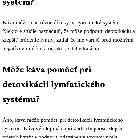
systém?
Káva môže mať rôzne účinky na lymfatický systém.
Niektoré štúdie naznačujú, že môže podporiť detoxikáciu a
zlepšiť prúdenie lymfy, zatiaľ čo iné varujú pred možnými
negatívnymi účinkami, ako je dehydratácia.
Môže káva pomôcť pri
detoxikácii lymfatického
systému?
Áno, káva môže pomôcť pri detoxikácii lymfatického
systému. Kávový olej má napríklad schopnosť zlepšiť
prietok lymfy a podporiť odstránenie toxínov z tela.