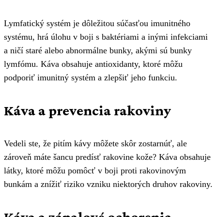
Lymfatický systém je dôležitou súčasťou imunitného
systému, hrá úlohu v boji s baktériami a inými infekciami
a ničí staré alebo abnormálne bunky, akými sú bunky
lymfómu. Káva obsahuje antioxidanty, ktoré môžu
podporiť imunitný systém a zlepšiť jeho funkciu.
Káva a prevencia rakoviny
Vedeli ste, že pitím kávy môžete skôr zostarnúť, ale
zároveň máte šancu predísť rakovine kože? Káva obsahuje
látky, ktoré môžu pomôcť v boji proti rakovinovým
bunkám a znížiť riziko vzniku niektorých druhov rakoviny.
Káva a zápalové ochorenia