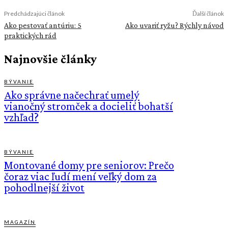
Predchádzajúci článok
Ďalší článok
Ako pestovať antúriu: 5
Ako uvariť ryžu? Rýchly návod
praktických rád
Najnovšie články
BÝVANIE
Ako správne načechrať umelý
vianočný stromček a docieliť bohatší
vzhľad?
BÝVANIE
Montované domy pre seniorov: Prečo
čoraz viac ľudí mení veľký dom za
pohodlnejší život
MAGAZÍN