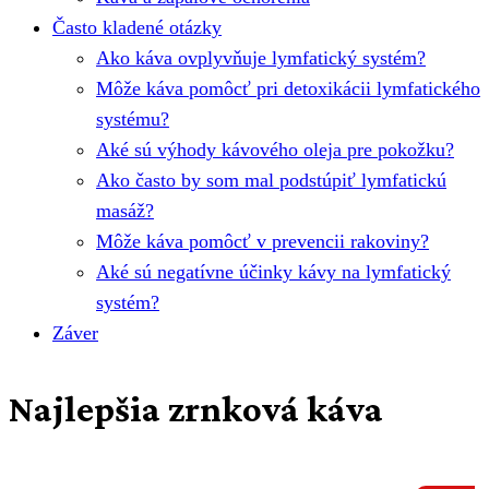
Často kladené otázky
Ako káva ovplyvňuje lymfatický systém?
Môže káva pomôcť pri detoxikácii lymfatického
systému?
Aké sú výhody kávového oleja pre pokožku?
Ako často by som mal podstúpiť lymfatickú
masáž?
Môže káva pomôcť v prevencii rakoviny?
Aké sú negatívne účinky kávy na lymfatický
systém?
Záver
Najlepšia zrnková káva