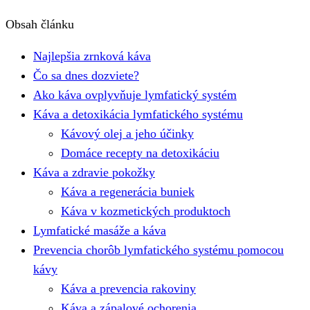
Obsah článku
Najlepšia zrnková káva
Čo sa dnes dozviete?
Ako káva ovplyvňuje lymfatický systém
Káva a detoxikácia lymfatického systému
Kávový olej a jeho účinky
Domáce recepty na detoxikáciu
Káva a zdravie pokožky
Káva a regenerácia buniek
Káva v kozmetických produktoch
Lymfatické masáže a káva
Prevencia chorôb lymfatického systému pomocou
kávy
Káva a prevencia rakoviny
Káva a zápalové ochorenia