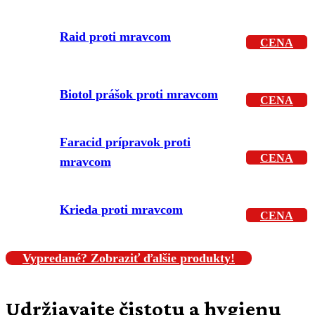
Raid proti mravcom
CENA
Biotol prášok proti mravcom
CENA
Faracid prípravok proti
CENA
mravcom
Krieda proti mravcom
CENA
Vypredané? Zobraziť ďalšie produkty!
Udržiavajte čistotu a hygienu