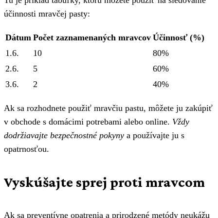
Tu je príklad tabuľky, ktorú môžete použiť na sledovanie
účinnosti mravčej pasty:
Dátum
Počet zaznamenaných mravcov
Účinnosť (%)
1.6.
10
80%
2.6.
5
60%
3.6.
2
40%
Ak sa rozhodnete použiť mravčiu pastu, môžete ju zakúpiť
v obchode s domácimi potrebami alebo online.
Vždy
dodržiavajte bezpečnostné pokyny
a používajte ju s
opatrnosťou.
Vyskúšajte sprej proti mravcom
Ak sa preventívne opatrenia a prirodzené metódy neukážu