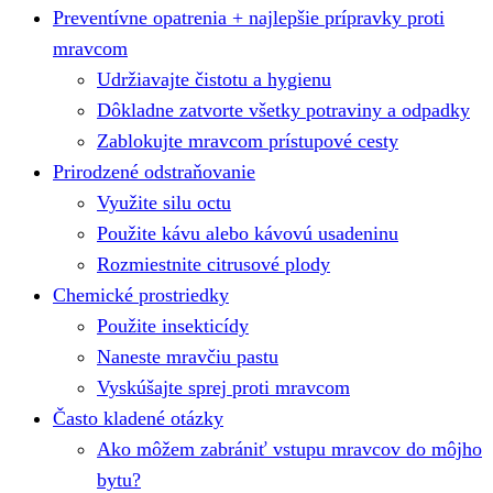
Preventívne opatrenia + najlepšie prípravky proti
mravcom
Udržiavajte čistotu a hygienu
Dôkladne zatvorte všetky potraviny a odpadky
Zablokujte mravcom prístupové cesty
Prirodzené odstraňovanie
Využite silu octu
Použite kávu alebo kávovú usadeninu
Rozmiestnite citrusové plody
Chemické prostriedky
Použite insekticídy
Naneste mravčiu pastu
Vyskúšajte sprej proti mravcom
Často kladené otázky
Ako môžem zabrániť vstupu mravcov do môjho
bytu?