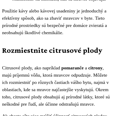
Použitie kávy alebo kávovej usadeniny je jednoduchý a
efektívny spôsob, ako sa zbaviť mravcov v byte. Tieto
prírodné prostriedky sú bezpečné pre domáce zvieratá a
neobsahujú škodlivé chemikálie.
Rozmiestnite citrusové plody
Citrusové plody, ako napríklad
pomaranče
a
citrony
,
majú príjemnú vôňu, ktorá mravcov odpudzuje. Môžete
ich rozmiestniť po rôznych častiach vášho bytu, najmä v
oblastiach, kde sa mravce najčastejšie vyskytujú. Okrem
toho, citrusové plody obsahujú aj prírodné látky, ktoré sú
neškodné pre ľudí, ale účinne odstraňujú mravce.
Ak chcete ešte viac zvýšiť účinnosť citrusových plodov,