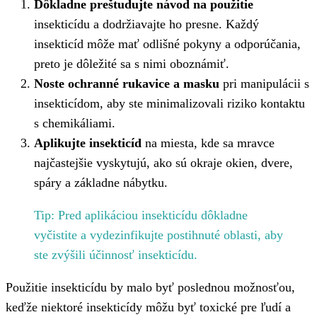
Dôkladne preštudujte návod na použitie
insekticídu a dodržiavajte ho presne. Každý
insekticíd môže mať odlišné pokyny a odporúčania,
preto je dôležité sa s nimi oboznámiť.
Noste ochranné rukavice a masku
pri manipulácii s
insekticídom, aby ste minimalizovali riziko kontaktu
s chemikáliami.
Aplikujte insekticíd
na miesta, kde sa mravce
najčastejšie vyskytujú, ako sú okraje okien, dvere,
spáry a základne nábytku.
Tip: Pred aplikáciou insekticídu dôkladne
vyčistite a vydezinfikujte postihnuté oblasti, aby
ste zvýšili účinnosť insekticídu.
Použitie insekticídu by malo byť poslednou možnosťou,
keďže niektoré insekticídy môžu byť toxické pre ľudí a