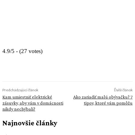
4.9/5 - (27 votes)
Predchádzajúci článok
Ďalší článok
Kam umiestniť elektrické
Ako zariadiť malú obývačku? 7
zásuvky, aby vám v domácnosti
tipov, ktoré vám pomôžu
nikdy nechýbali?
Najnovšie články