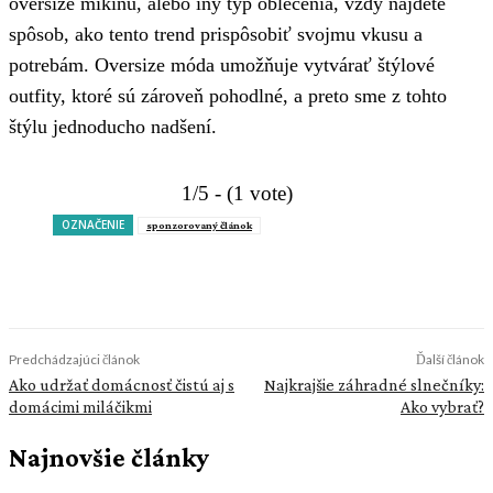
oversize mikinu, alebo iný typ oblečenia, vždy nájdete
spôsob, ako tento trend prispôsobiť svojmu vkusu a
potrebám. Oversize móda umožňuje vytvárať štýlové
outfity, ktoré sú zároveň pohodlné, a preto sme z tohto
štýlu jednoducho nadšení.
1/5 - (1 vote)
OZNAČENIE
sponzorovaný článok
Predchádzajúci článok
Ďalší článok
Ako udržať domácnosť čistú aj s
Najkrajšie záhradné slnečníky:
domácimi miláčikmi
Ako vybrať?
Najnovšie články