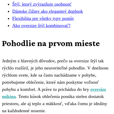
Štýl, ktorý zvýrazňuje osobnosť
Dámske čižmy ako elegantný doplnok
Flexibilita pre všetky typy postáv
Ako oversize štýl kombinovať?
Pohodlie na prvom mieste
Jedným z hlavných dôvodov, prečo sa oversize štýl tak
rýchlo rozšíril, je jeho neuveriteľné pohodlie. V dnešnom
rýchlom svete, kde sa často nachádzame v pohybe,
potrebujeme oblečenie, ktoré nám poskytne voľnosť
pohybu a komfort. A práve tu prichádza do hry
oversize
mikina
. Tento kúsok oblečenia ponúka nielen dostatok
priestoru, ale aj teplo a mäkkosť, vďaka čomu je ideálny
na každodenné nosenie.