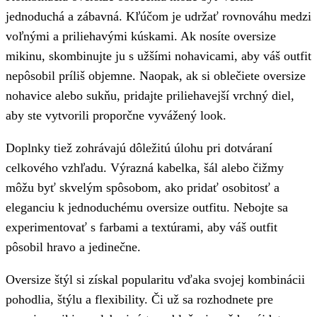
jednoduchá a zábavná. Kľúčom je udržať rovnováhu medzi
voľnými a priliehavými kúskami. Ak nosíte oversize
mikinu, skombinujte ju s užšími nohavicami, aby váš outfit
nepôsobil príliš objemne. Naopak, ak si oblečiete oversize
nohavice alebo sukňu, pridajte priliehavejší vrchný diel,
aby ste vytvorili proporčne vyvážený look.
Doplnky tiež zohrávajú dôležitú úlohu pri dotváraní
celkového vzhľadu. Výrazná kabelka, šál alebo čižmy
môžu byť skvelým spôsobom, ako pridať osobitosť a
eleganciu k jednoduchému oversize outfitu. Nebojte sa
experimentovať s farbami a textúrami, aby váš outfit
pôsobil hravo a jedinečne.
Oversize štýl si získal popularitu vďaka svojej kombinácii
pohodlia, štýlu a flexibility. Či už sa rozhodnete pre