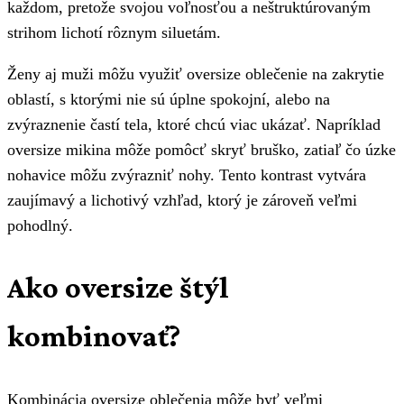
každom, pretože svojou voľnosťou a neštruktúrovaným
strihom lichotí rôznym siluetám.
Ženy aj muži môžu využiť oversize oblečenie na zakrytie
oblastí, s ktorými nie sú úplne spokojní, alebo na
zvýraznenie častí tela, ktoré chcú viac ukázať. Napríklad
oversize mikina môže pomôcť skryť bruško, zatiaľ čo úzke
nohavice môžu zvýrazniť nohy. Tento kontrast vytvára
zaujímavý a lichotivý vzhľad, ktorý je zároveň veľmi
pohodlný.
Ako oversize štýl
kombinovať?
Kombinácia oversize oblečenia môže byť veľmi