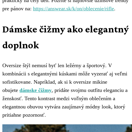
praktický na celý deň. Pozrite si najnovšie džínsové trendy
pre pánov na:
https://answear.sk/k/on/oblecenie/rifle
.
Dámske čižmy ako elegantný
doplnok
Oversize štýl nemusí byť len ležérny a športový. V
kombinácii s elegantnými kúskami môže vyzerať aj veľmi
sofistikovane. Napríklad, ak si k oversize mikine
obujete
dámske čižmy
, pridáte svojmu outfitu eleganciu a
ženskosť. Tento kontrast medzi voľným oblečením a
elegantnou obuvou vytvára zaujímavý módny look, ktorý
pritiahne pozornosť.