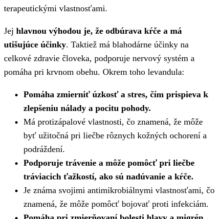
terapeutickými vlastnosťami.
Jej
hlavnou výhodou je, že odbúrava kŕče a má
utišujúce účinky
. Taktiež má blahodárne účinky na
celkové zdravie človeka, podporuje nervový systém a
pomáha pri krvnom obehu. Okrem toho levandula:
Pomáha zmierniť úzkosť a stres, čím prispieva k
zlepšeniu nálady a pocitu pohody.
Má protizápalové vlastnosti, čo znamená, že môže
byť užitočná pri liečbe rôznych kožných ochorení a
podráždení.
Podporuje trávenie a môže pomôcť pri liečbe
tráviacich ťažkostí, ako sú nadúvanie a kŕče.
Je známa svojimi antimikrobiálnymi vlastnosťami, čo
znamená, že môže pomôcť bojovať proti infekciám.
Pomáha pri zmierňovaní bolesti hlavy a migrén