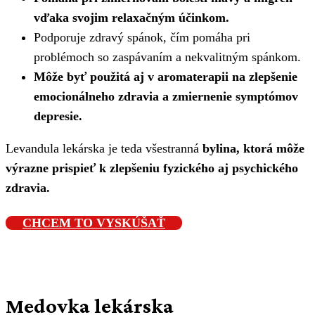
vďaka svojim relaxačným účinkom.
Podporuje zdravý spánok, čím pomáha pri
problémoch so zaspávaním a nekvalitným spánkom.
Môže byť použitá aj v aromaterapii na zlepšenie
emocionálneho zdravia a zmiernenie symptómov
depresie.
Levandula lekárska je teda všestranná
bylina, ktorá môže
výrazne prispieť k zlepšeniu fyzického aj psychického
zdravia.
CHCEM TO VYSKÚŠAŤ
Medovka lekárska