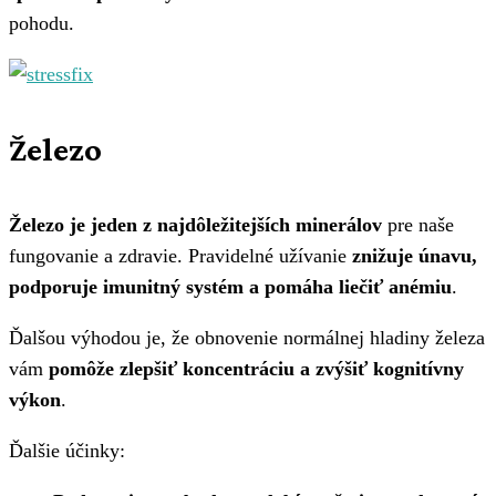
pohodu.
Železo
Železo je jeden z najdôležitejších minerálov
pre naše
fungovanie a zdravie. Pravidelné užívanie
znižuje únavu,
podporuje imunitný systém a pomáha liečiť anémiu
.
Ďalšou výhodou je, že obnovenie normálnej hladiny železa
vám
pomôže zlepšiť koncentráciu a zvýšiť kognitívny
výkon
.
Ďalšie účinky: