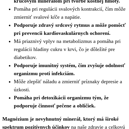
kľúčovým minerálom pri tvorbe kostnej hmoty.
Pomáha pri regulácii svalových kontrakcií, čím môže
zmierniť svalové kŕče a napätie.
Podporuje zdravý srdcový rytmus a môže pomôcť
pri prevencii kardiovaskulárnych ochorení.
Má priaznivý vplyv na metabolizmus a pomáha pri
regulácii hladiny cukru v krvi, čo je dôležité pre
diabetikov.
Podporuje imunitný systém, čím zvyšuje odolnosť
organizmu proti infekciám.
Môže zlepšiť náladu a zmierniť príznaky depresie a
úzkosti.
Pomáha pri detoxikácii organizmu tým, že
podporuje činnosť pečene a obličiek.
Magnézium
je nevyhnutný minerál, ktorý má široké
spektrum pozitívnych účinkov
na naše zdravie a celkovú