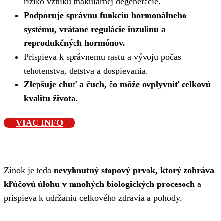
riziko vzniku makulárnej degenerácie.
Podporuje správnu funkciu hormonálneho
systému, vrátane regulácie inzulínu a
reprodukčných hormónov.
Prispieva k správnemu rastu a vývoju počas
tehotenstva, detstva a dospievania.
Zlepšuje chuť a čuch, čo môže ovplyvniť celkovú
kvalitu života.
VIAC INFO
Zinok je teda
nevyhnutný stopový prvok, ktorý zohráva
kľúčovú úlohu v mnohých biologických procesoch
a
prispieva k udržaniu celkového zdravia a pohody.