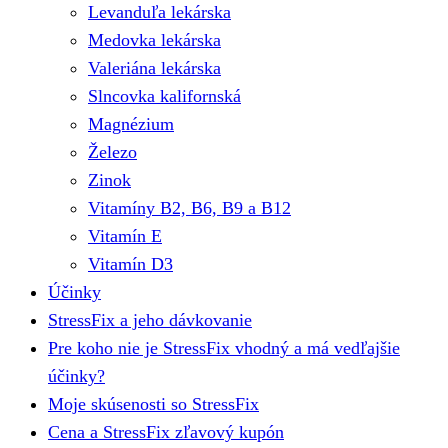
Levanduľa lekárska
Medovka lekárska
Valeriána lekárska
Slncovka kalifornská
Magnézium
Železo
Zinok
Vitamíny B2, B6, B9 a B12
Vitamín E
Vitamín D3
Účinky
StressFix a jeho dávkovanie
Pre koho nie je StressFix vhodný a má vedľajšie
účinky?
Moje skúsenosti so StressFix
Cena a StressFix zľavový kupón