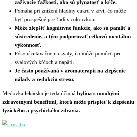
zažívacie ťažkosti, ako sú plynatosť a kŕče.
Pomáha pri znížení hladiny cukru v krvi, čo môže
byť prospešné pre ľudí s cukrovkou.
Môže zlepšiť kognitívne funkcie, ako sú pamäť a
sústredenie, a tým podporovať celkovú mentálnu
výkonnosť.
Pôsobí relaxačne na svaly, čo môže pomôcť pri
svalových kŕčoch a napätí.
Je často používaná v aromaterapii na zlepšenie
nálady a redukciu stresu.
Medovka lekárska je teda účinná
bylina s mnohými
zdravotnými benefitmi, ktorá môže prispieť k zlepšeniu
fyzického a psychického zdravia.