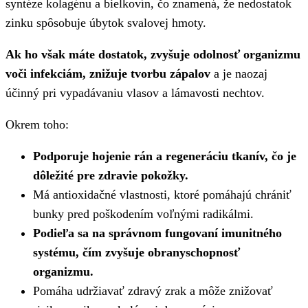
syntéze kolagénu a bielkovín, čo znamená, že nedostatok
zinku spôsobuje úbytok svalovej hmoty.
Ak ho však máte dostatok, zvyšuje odolnosť organizmu
voči infekciám, znižuje tvorbu zápalov
a je naozaj
účinný pri vypadávaniu vlasov a lámavosti nechtov.
Okrem toho:
Podporuje hojenie rán a regeneráciu tkanív, čo je
dôležité pre zdravie pokožky.
Má antioxidačné vlastnosti, ktoré pomáhajú chrániť
bunky pred poškodením voľnými radikálmi.
Podieľa sa na správnom fungovaní imunitného
systému, čím zvyšuje obranyschopnosť
organizmu.
Pomáha udržiavať zdravý zrak a môže znižovať