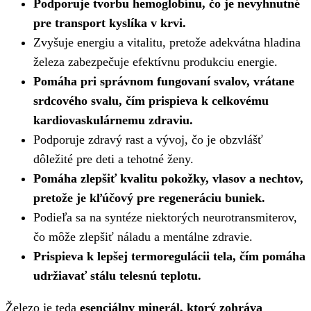
Podporuje tvorbu hemoglobínu, čo je nevyhnutné
pre transport kyslíka v krvi.
Zvyšuje energiu a vitalitu, pretože adekvátna hladina
železa zabezpečuje efektívnu produkciu energie.
Pomáha pri správnom fungovaní svalov, vrátane
srdcového svalu, čím prispieva k celkovému
kardiovaskulárnemu zdraviu.
Podporuje zdravý rast a vývoj, čo je obzvlášť
dôležité pre deti a tehotné ženy.
Pomáha zlepšiť kvalitu pokožky, vlasov a nechtov,
pretože je kľúčový pre regeneráciu buniek.
Podieľa sa na syntéze niektorých neurotransmiterov,
čo môže zlepšiť náladu a mentálne zdravie.
Prispieva k lepšej termoregulácii tela, čím pomáha
udržiavať stálu telesnú teplotu.
Železo je teda
esenciálny minerál, ktorý zohráva