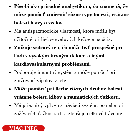
Pôsobí ako prírodné analgetikum, čo znamená, že
môže pomôcť zmierniť rôzne typy bolesti, vrátane
bolesti hlavy a svalov.
Má antispazmodické vlastnosti, ktoré môžu byť
užitočné pri liečbe svalových kŕčov a napätia.
Znižuje srdcový tep, čo môže byť prospešné pre
ľudí s vysokým krvným tlakom a inými
kardiovaskulárnymi problémami.
Podporuje imunitný systém a môže pomôcť pri
znižovaní zápalov v tele.
Môže pomôcť pri liečbe rôznych druhov bolestí,
vrátane bolesti kĺbov a reumatických ťažkostí.
Má priaznivý vplyv na tráviaci systém, pomáha pri
zažívacích ťažkostiach a zlepšuje celkové trávenie.
VIAC INFO