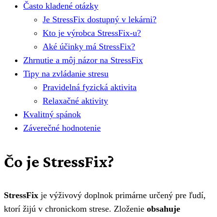
Často kladené otázky
Je StressFix dostupný v lekárni?
Kto je výrobca StressFix-u?
Aké účinky má StressFix?
Zhrnutie a môj názor na StressFix
Tipy na zvládanie stresu
Pravidelná fyzická aktivita
Relaxačné aktivity
Kvalitný spánok
Záverečné hodnotenie
Čo je StressFix?
StressFix
je výživový doplnok primárne určený pre ľudí,
ktorí žijú v chronickom strese. Zloženie
obsahuje