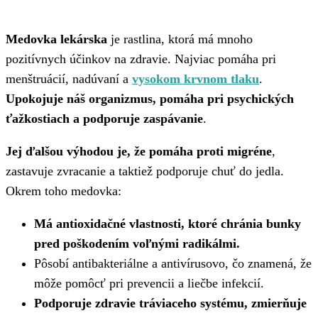
Medovka lekárska
je rastlina, ktorá má mnoho
pozitívnych účinkov na zdravie. Najviac pomáha pri
menštruácií, nadúvaní a
vysokom krvnom tlaku
.
Upokojuje náš organizmus, pomáha pri psychických
ťažkostiach a podporuje zaspávanie
.
Jej ďalšou výhodou je, že pomáha proti migréne
,
zastavuje zvracanie a taktiež podporuje chuť do jedla.
Okrem toho medovka:
Má antioxidačné vlastnosti, ktoré chránia bunky
pred poškodením voľnými radikálmi.
Pôsobí antibakteriálne a antivírusovo, čo znamená, že
môže pomôcť pri prevencii a liečbe infekcií.
Podporuje zdravie tráviaceho systému, zmierňuje