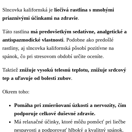
Slncovka kalifornská je
liečivá rastlina s mnohými
priaznivými účinkami na zdravie
.
Táto rastlina
má predovšetkým sedatívne, analgetické a
antispazmodické vlastnosti
. Podobne ako predošlé
rastliny, aj slncovka kalifornská pôsobí pozitívne na
spánok, čo pri stresovom období určite oceníte.
Taktiež
znižuje vysokú telesnú teplotu, znižuje srdcový
tep a uľavuje od bolesti zubov
.
Okrem toho:
Pomáha pri zmierňovaní úzkosti a nervozity, čím
podporuje celkové duševné zdravie.
Má relaxačné účinky, ktoré môžu pomôcť pri liečbe
nespavosti a podporovať hlboký a kvalitný spánok.