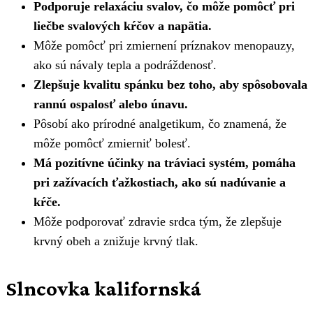
Podporuje relaxáciu svalov, čo môže pomôcť pri
liečbe svalových kŕčov a napätia.
Môže pomôcť pri zmiernení príznakov menopauzy,
ako sú návaly tepla a podráždenosť.
Zlepšuje kvalitu spánku bez toho, aby spôsobovala
rannú ospalosť alebo únavu.
Pôsobí ako prírodné analgetikum, čo znamená, že
môže pomôcť zmierniť bolesť.
Má pozitívne účinky na tráviaci systém, pomáha
pri zažívacích ťažkostiach, ako sú nadúvanie a
kŕče.
Môže podporovať zdravie srdca tým, že zlepšuje
krvný obeh a znižuje krvný tlak.
Slncovka kalifornská