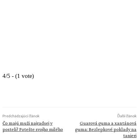
4/5 - (1 vote)
Predchádzajúci článok
Ďalší článok
Čo majú muži najradsej v
Guarová guma a xantánová
posteli? Potešte svojho milého
guma: Bezlepkové poklady na
tanieri