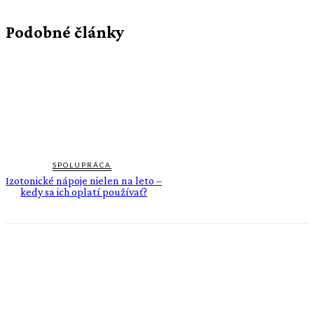
Podobné články
SPOLUPRÁCA
Izotonické nápoje nielen na leto –
kedy sa ich oplatí používať?