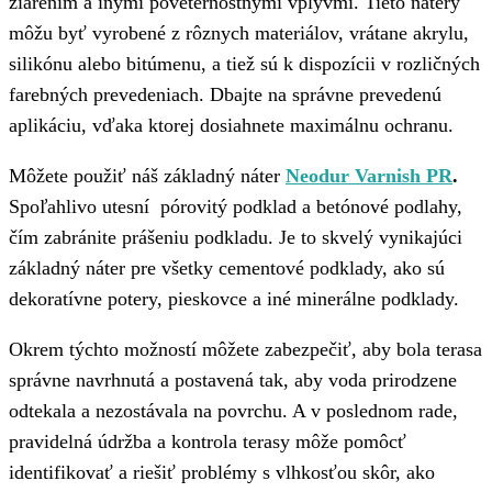
žiarením a inými poveternostnými vplyvmi. Tieto nátery
môžu byť vyrobené z rôznych materiálov, vrátane akrylu,
silikónu alebo bitúmenu, a tiež sú k dispozícii v rozličných
farebných prevedeniach. Dbajte na správne prevedenú
aplikáciu, vďaka ktorej dosiahnete maximálnu ochranu.
Môžete použiť náš základný náter
Neodur Varnish PR
.
Spoľahlivo utesní pórovitý podklad a betónové podlahy,
čím zabránite prášeniu podkladu. Je to skvelý vynikajúci
základný náter pre všetky cementové podklady, ako sú
dekoratívne potery, pieskovce a iné minerálne podklady.
Okrem týchto možností môžete zabezpečiť, aby bola terasa
správne navrhnutá a postavená tak, aby voda prirodzene
odtekala a nezostávala na povrchu. A v poslednom rade,
pravidelná údržba a kontrola terasy môže pomôcť
identifikovať a riešiť problémy s vlhkosťou skôr, ako