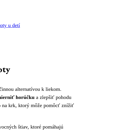
oty u detí
oty
činnou alternatívou k liekom.
ierniť horúčku
a zlepšiť pohodu
bo na krk, ktorý môže pomôcť znížiť
vocných štiav, ktoré pomáhajú