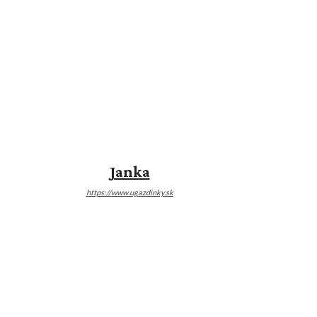
Janka
https://www.ugazdinky.sk