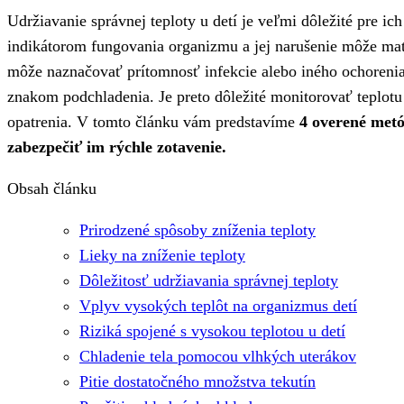
Udržiavanie správnej teploty u detí je veľmi dôležité pre ich
indikátorom fungovania organizmu a jej narušenie môže mať
môže naznačovať prítomnosť infekcie alebo iného ochorenia,
znakom podchladenia. Je preto dôležité monitorovať teplotu d
opatrenia. V tomto článku vám predstavíme
4 overené metód
zabezpečiť im rýchle zotavenie.
Obsah článku
Prirodzené spôsoby zníženia teploty
Lieky na zníženie teploty
Dôležitosť udržiavania správnej teploty
Vplyv vysokých teplôt na organizmus detí
Riziká spojené s vysokou teplotou u detí
Chladenie tela pomocou vlhkých uterákov
Pitie dostatočného množstva tekutín