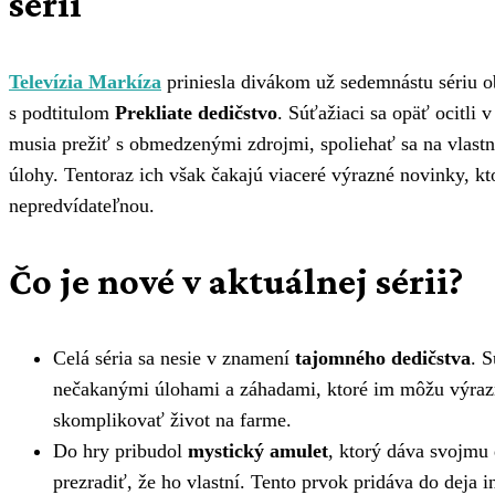
sérii
Televízia Markíza
priniesla divákom už sedemnástu sériu o
s podtitulom
Prekliate dedičstvo
. Súťažiaci sa opäť ocitli v
musia prežiť s obmedzenými zdrojmi, spoliehať sa na vlast
úlohy. Tentoraz ich však čakajú viaceré výrazné novinky, kt
nepredvídateľnou.
Čo je nové v aktuálnej sérii?
Celá séria sa nesie v znamení
tajomného dedičstva
. S
nečakanými úlohami a záhadami, ktoré im môžu výra
skomplikovať život na farme.
Do hry pribudol
mystický amulet
, ktorý dáva svojmu
prezradiť, že ho vlastní. Tento prvok pridáva do deja in