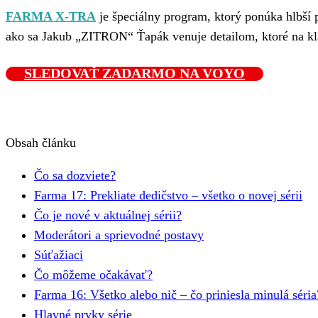
FARMA X-TRA
je špeciálny program, ktorý ponúka hlbší 
ako sa Jakub „ZITRON“ Ťapák venuje detailom, ktoré na kl
SLEDOVAŤ ZADARMO NA VOYO
Obsah článku
Čo sa dozviete?
Farma 17: Prekliate dedičstvo – všetko o novej sérii
Čo je nové v aktuálnej sérii?
Moderátori a sprievodné postavy
Súťažiaci
Čo môžeme očakávať?
Farma 16: Všetko alebo nič – čo priniesla minulá séria
Hlavné prvky série