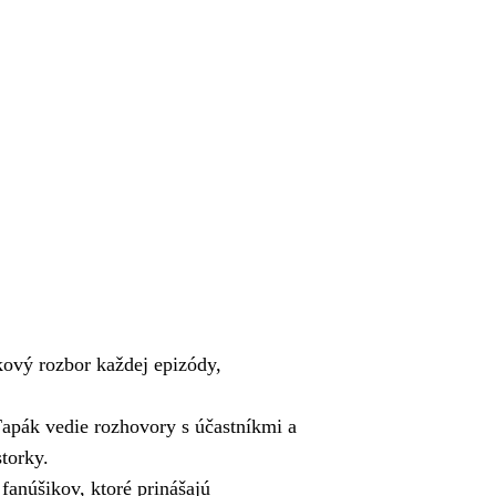
ý rozbor každej epizódy,
ák vedie rozhovory s účastníkmi a
storky.
fanúšikov, ktoré prinášajú