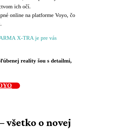
ctvom ich očí.
é online na platforme Voyo, čo
.
 FARMA X-TRA je pre vás
ľúbenej reality šou s detailmi,
VOYO
– všetko o novej