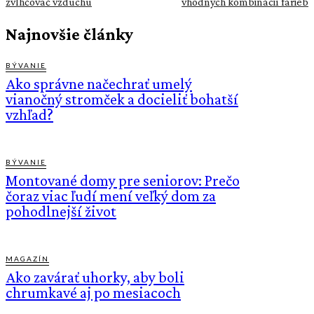
zvlhčovač vzduchu
vhodných kombinácií farieb
Najnovšie články
BÝVANIE
Ako správne načechrať umelý
vianočný stromček a docieliť bohatší
vzhľad?
BÝVANIE
Montované domy pre seniorov: Prečo
čoraz viac ľudí mení veľký dom za
pohodlnejší život
MAGAZÍN
Ako zavárať uhorky, aby boli
chrumkavé aj po mesiacoch