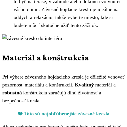
to byť na terase, v záhrade alebo dokonca vo vnútri
vášho domu. Závesné hojdacie kreslo je ideálne na
oddych a relaxáciu, takže vyberte miesto, kde si
budete môcť skutočne užiť tento zážitok.
Materiál a konštrukcia
Pri výbere závesného hojdacieho kresla je dôležité venovať
pozornosť materiálu a konštrukcii.
Kvalitný
materiál a
robustná
konštrukcia zaručujú dlhú životnosť a
bezpečnosť kresla.
❤️ Toto sú najobľúbenejšie závesné kreslá
Ak sa rozhodnete pre kovovú konštrukciu, vyberte si takú,