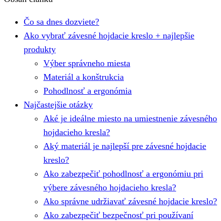
Čo sa dnes dozviete?
Ako vybrať závesné hojdacie kreslo + najlepšie
produkty
Výber správneho miesta
Materiál a konštrukcia
Pohodlnosť a ergonómia
Najčastejšie otázky
Aké je ideálne miesto na umiestnenie závesného
hojdacieho kresla?
Aký materiál je najlepší pre závesné hojdacie
kreslo?
Ako zabezpečiť pohodlnosť a ergonómiu pri
výbere závesného hojdacieho kresla?
Ako správne udržiavať závesné hojdacie kreslo?
Ako zabezpečiť bezpečnosť pri používaní