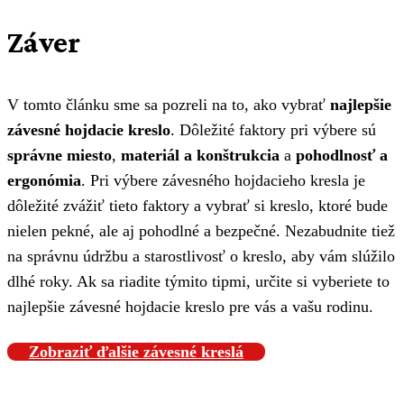
Záver
V tomto článku sme sa pozreli na to, ako vybrať
najlepšie
závesné hojdacie kreslo
. Dôležité faktory pri výbere sú
správne miesto
,
materiál a konštrukcia
a
pohodlnosť a
ergonómia
. Pri výbere závesného hojdacieho kresla je
dôležité zvážiť tieto faktory a vybrať si kreslo, ktoré bude
nielen pekné, ale aj pohodlné a bezpečné. Nezabudnite tiež
na správnu údržbu a starostlivosť o kreslo, aby vám slúžilo
dlhé roky. Ak sa riadite týmito tipmi, určite si vyberiete to
najlepšie závesné hojdacie kreslo pre vás a vašu rodinu.
Zobraziť ďalšie závesné kreslá