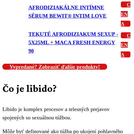
C
AFRODIZIAKÁLNE INTÍMNE
EN
SÉRUM BEWIT® INTIM LOVE
A
TEKUTÉ AFRODIZIAKUM SEXUP -
C
5X25ML + MACA FRESH ENERGY
EN
90
A
Vypredané? Zobraziť ďalšie produkty!
Čo je libido?
Libido je komplex procesov a telesných prejavov
spojených so sexuálnou túžbou.
Môže byť definované ako túžba po ukojení pohlavného