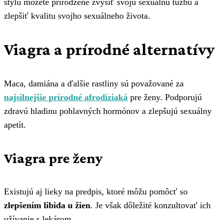
štýlu môžete prirodzene zvýšiť svoju sexuálnu túžbu a
zlepšiť kvalitu svojho sexuálneho života.
Viagra a prírodné alternatívy
Maca, damiána a ďalšie rastliny sú považované za
najsilnejšie prírodné afrodiziaká
pre ženy. Podporujú
zdravú hladinu pohlavných hormónov a zlepšujú sexuálny
apetít.
Viagra pre ženy
Existujú aj lieky na predpis, ktoré môžu pomôcť so
zlepšením libida
u žien
. Je však dôležité konzultovať ich
užívanie s lekárom.