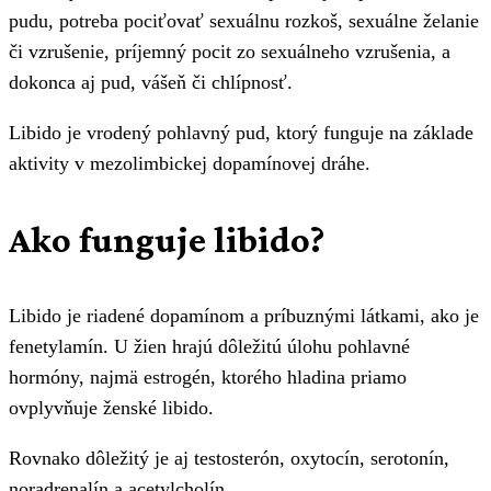
pudu, potreba pociťovať sexuálnu rozkoš, sexuálne želanie
či vzrušenie, príjemný pocit zo sexuálneho vzrušenia, a
dokonca aj pud, vášeň či chlípnosť.
Libido je vrodený pohlavný pud, ktorý funguje na základe
aktivity v mezolimbickej dopamínovej dráhe.
Ako funguje libido?
Libido je riadené dopamínom a príbuznými látkami, ako je
fenetylamín. U žien hrajú dôležitú úlohu pohlavné
hormóny, najmä estrogén, ktorého hladina priamo
ovplyvňuje ženské libido.
Rovnako dôležitý je aj testosterón, oxytocín, serotonín,
noradrenalín a acetylcholín.