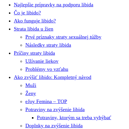
Najlepšie prípravky na podporu libida
Čo je libido?
Ako funguje libido?
Strata libida u žien
Prvé príznaky straty sexuálnej túžby
Následky straty libida
Príčiny straty libida
Užívanie liekov
Problémy vo vzťahu
Ako zvýšiť libido: Kompletný návod
Muži
Ženy
eJoy Femina – TOP
Potraviny na zvýšenie libida
Potraviny, ktorým sa treba vyhýbať
Doplnky na zvýšenie libida