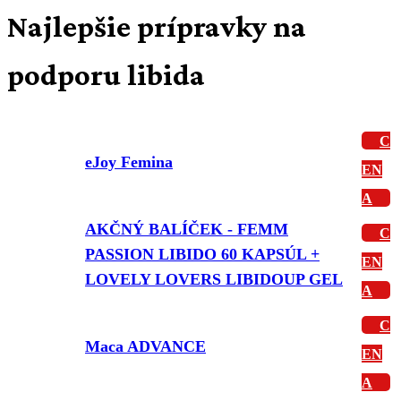
Najlepšie prípravky na
podporu libida
C
eJoy Femina
EN
A
AKČNÝ BALÍČEK - FEMM
C
PASSION LIBIDO 60 KAPSÚL +
EN
LOVELY LOVERS LIBIDOUP GEL
A
C
Maca ADVANCE
EN
A