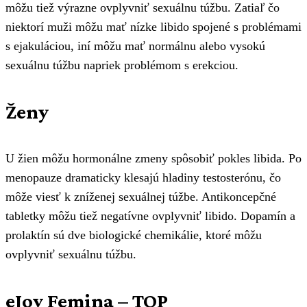
môžu tiež výrazne ovplyvniť sexuálnu túžbu. Zatiaľ čo
niektorí muži môžu mať nízke libido spojené s problémami
s ejakuláciou, iní môžu mať normálnu alebo vysokú
sexuálnu túžbu napriek problémom s erekciou.
Ženy
U žien môžu hormonálne zmeny spôsobiť pokles libida. Po
menopauze dramaticky klesajú hladiny testosterónu, čo
môže viesť k zníženej sexuálnej túžbe. Antikoncepčné
tabletky môžu tiež negatívne ovplyvniť libido. Dopamín a
prolaktín sú dve biologické chemikálie, ktoré môžu
ovplyvniť sexuálnu túžbu.
eJoy Femina – TOP