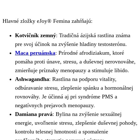
Hlavné zložky eJoy® Femina zahŕňajú:
Kotvičník zemný
: Tradičná ázijská rastlina známa
pre svoj účinok na zvýšenie hladiny testosterónu.
Maca peruánska
: Prírodné afrodiziakum, ktoré
pomáha proti únave, stresu, a duševnej nerovnováhe,
zmierňuje príznaky menopauzy a stimuluje libido.
Ashwagandha
: Rastlina na podporu vitality,
odbúravanie stresu, zlepšenie spánku a hormonálnej
rovnováhy. Je účinná aj pri syndróme PMS a
negatívnych prejavoch menopauzy.
Damiana pravá
: Bylina na zvýšenie sexuálnej
energie, uvoľnenie stresu, zlepšenie duševnej pohody,
kontrolu telesnej hmotnosti a spomalenie