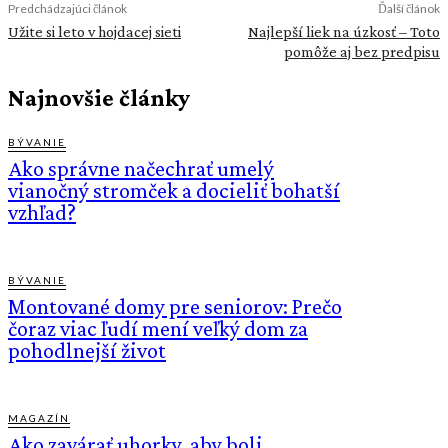
Predchádzajúci článok
Ďalší článok
Užite si leto v hojdacej sieti
Najlepší liek na úzkosť – Toto
pomôže aj bez predpisu
Najnovšie články
BÝVANIE
Ako správne načechrať umelý
vianočný stromček a docieliť bohatší
vzhľad?
BÝVANIE
Montované domy pre seniorov: Prečo
čoraz viac ľudí mení veľký dom za
pohodlnejší život
MAGAZÍN
Ako zavárať uhorky, aby boli