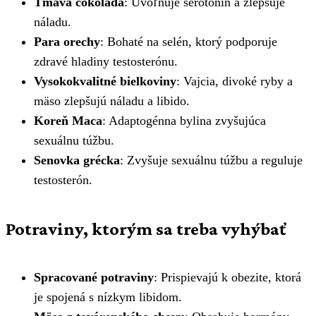
Tmavá čokoláda
: Uvoľňuje serotonín a zlepšuje
náladu.
Para orechy
: Bohaté na selén, ktorý podporuje
zdravé hladiny testosterónu.
Vysokokvalitné bielkoviny
: Vajcia, divoké ryby a
mäso zlepšujú náladu a libido.
Koreň Maca
: Adaptogénna bylina zvyšujúca
sexuálnu túžbu.
Senovka grécka
: Zvyšuje sexuálnu túžbu a reguluje
testosterón.
Potraviny, ktorým sa treba vyhýbať
Spracované potraviny
: Prispievajú k obezite, ktorá
je spojená s nízkym libidom.