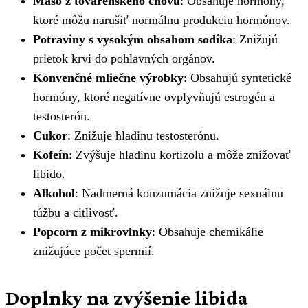
Mäso z továrenského chovu
: Obsahuje hormóny,
ktoré môžu narušiť normálnu produkciu hormónov.
Potraviny s vysokým obsahom sodíka
: Znižujú
prietok krvi do pohlavných orgánov.
Konvenčné mliečne výrobky
: Obsahujú syntetické
hormóny, ktoré negatívne ovplyvňujú estrogén a
testosterón.
Cukor
: Znižuje hladinu testosterónu.
Kofeín
: Zvýšuje hladinu kortizolu a môže znižovať
libido.
Alkohol
: Nadmerná konzumácia znižuje sexuálnu
túžbu a citlivosť.
Popcorn z mikrovlnky
: Obsahuje chemikálie
znižujúce počet spermií.
Doplnky na zvýšenie libida