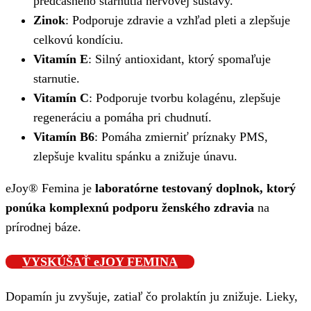
predčasného starnutia nervovej sústavy.
Zinok
: Podporuje zdravie a vzhľad pleti a zlepšuje
celkovú kondíciu.
Vitamín E
: Silný antioxidant, ktorý spomaľuje
starnutie.
Vitamín C
: Podporuje tvorbu kolagénu, zlepšuje
regeneráciu a pomáha pri chudnutí.
Vitamín B6
: Pomáha zmierniť príznaky PMS,
zlepšuje kvalitu spánku a znižuje únavu.
eJoy® Femina je
laboratórne testovaný doplnok, ktorý
ponúka komplexnú podporu ženského zdravia
na
prírodnej báze.
VYSKÚŠAŤ eJOY FEMINA
Dopamín ju zvyšuje, zatiaľ čo prolaktín ju znižuje. Lieky,