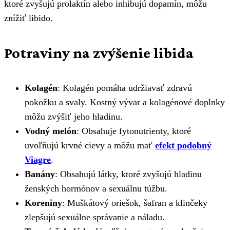
ktoré zvyšujú prolaktín alebo inhibujú dopamín, môžu
znížiť libido.
Potraviny na zvýšenie libida
Kolagén
: Kolagén pomáha udržiavať zdravú
pokožku a svaly. Kostný vývar a kolagénové doplnky
môžu zvýšiť jeho hladinu.
Vodný melón
: Obsahuje fytonutrienty, ktoré
uvoľňujú krvné cievy a môžu mať
efekt podobný
Viagre
.
Banány
: Obsahujú látky, ktoré zvyšujú hladinu
ženských hormónov a sexuálnu túžbu.
Koreniny
: Muškátový oriešok, šafran a klinčeky
zlepšujú sexuálne správanie a náladu.