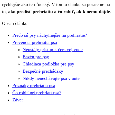
rýchlejšie ako ten ľudský. V tomto článku sa pozrieme na
to,
ako predísť prehriatiu a čo robiť, ak k nemu dôjde
.
Obsah článku
Prečo sú psy náchylnejšie na prehriatie?
Prevencia prehriatia psa
Neustály prístup k čerstvej vode
Bazén pre psy
Chladiaca podložka pre psy
Bezpečné prechádzky
Nikdy nenechávajte psa v aute
Príznaky prehriatia psa
Čo robiť pri prehriatí psa?
Záver