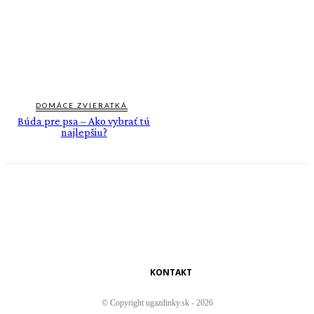
DOMÁCE ZVIERATKÁ
Búda pre psa – Ako vybrať tú
najlepšiu?
KONTAKT
© Copyright ugazdinky.sk - 2026