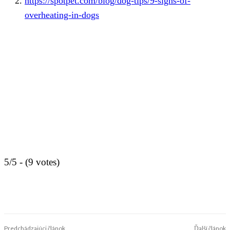
https://spotpet.com/blog/dog-tips/9-signs-of-
overheating-in-dogs
5/5 - (9 votes)
Predchádzajúci článok
Ďalší článok