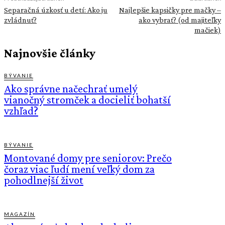
Separačná úzkosť u detí: Ako ju
Najlepšie kapsičky pre mačky –
zvládnuť?
ako vybrať? (od majiteľky
mačiek)
Najnovšie články
BÝVANIE
Ako správne načechrať umelý
vianočný stromček a docieliť bohatší
vzhľad?
BÝVANIE
Montované domy pre seniorov: Prečo
čoraz viac ľudí mení veľký dom za
pohodlnejší život
MAGAZÍN