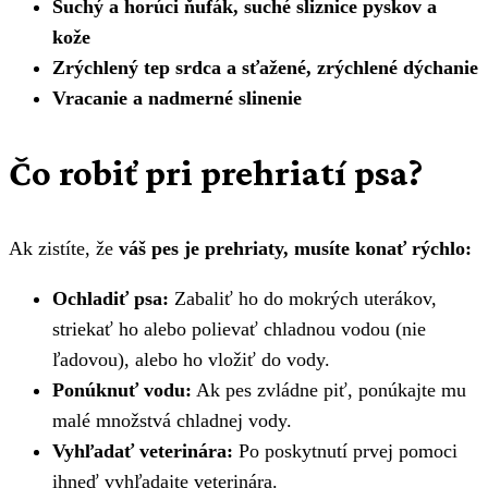
Suchý a horúci ňufák, suché sliznice pyskov a
kože
Zrýchlený tep srdca a sťažené, zrýchlené dýchanie
Vracanie a nadmerné slinenie
Čo robiť pri prehriatí psa?
Ak zistíte, že
váš pes je prehriaty, musíte konať rýchlo:
Ochladiť psa:
Zabaliť ho do mokrých uterákov,
striekať ho alebo polievať chladnou vodou (nie
ľadovou), alebo ho vložiť do vody.
Ponúknuť vodu:
Ak pes zvládne piť, ponúkajte mu
malé množstvá chladnej vody.
Vyhľadať veterinára:
Po poskytnutí prvej pomoci
ihneď vyhľadajte veterinára.