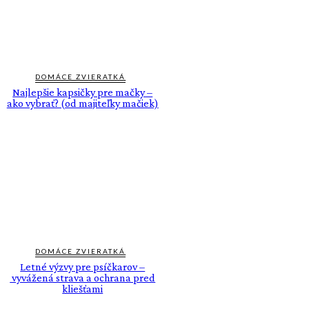
DOMÁCE ZVIERATKÁ
Najlepšie kapsičky pre mačky –
ako vybrať? (od majiteľky mačiek)
DOMÁCE ZVIERATKÁ
Letné výzvy pre psíčkarov –
vyvážená strava a ochrana pred
kliešťami