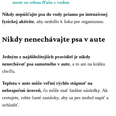
noste so sebou fľašu s vodou
.
Nikdy nepúšťajte psa do vody priamo po intenzívnej
fyzickej aktivite
, aby nedošlo k šoku pre organizmus.
Nikdy nenechávajte psa v aute
Jedným z najdôležitejších pravidiel je nikdy
nenechávať psa samotného v aute
, a to ani na krátku
chvíľu.
Teplota v aute môže veľmi rýchlo stúpnuť na
nebezpečnú úroveň
, čo môže mať fatálne následky. Ak
cestujete, robte časté zastávky, aby sa pes mohol napiť a
ochladiť.