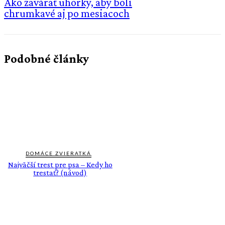
Ako zavárať uhorky, aby boli
chrumkavé aj po mesiacoch
Podobné články
DOMÁCE ZVIERATKÁ
Najväčší trest pre psa – Kedy ho
trestať? (návod)