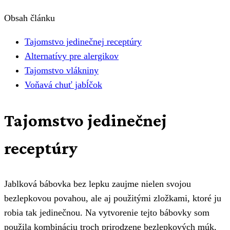
Obsah článku
Tajomstvo jedinečnej receptúry
Alternatívy pre alergikov
Tajomstvo vlákniny
Voňavá chuť jabĺčok
Tajomstvo jedinečnej
receptúry
Jablková bábovka bez lepku zaujme nielen svojou
bezlepkovou povahou, ale aj použitými zložkami, ktoré ju
robia tak jedinečnou. Na vytvorenie tejto bábovky som
použila kombináciu troch prirodzene bezlepkových múk,