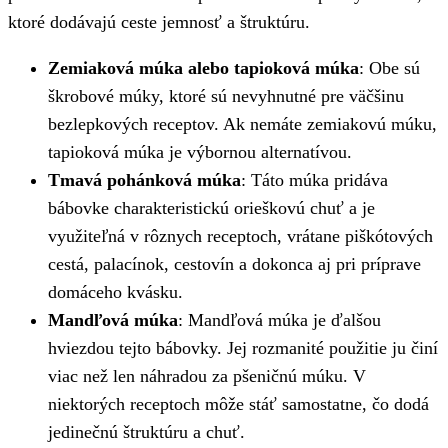
ktoré dodávajú ceste jemnosť a štruktúru.
Zemiaková múka alebo tapioková múka
: Obe sú
škrobové múky, ktoré sú nevyhnutné pre väčšinu
bezlepkových receptov. Ak nemáte zemiakovú múku,
tapioková múka je výbornou alternatívou.
Tmavá pohánková múka
: Táto múka pridáva
bábovke charakteristickú orieškovú chuť a je
využiteľná v rôznych receptoch, vrátane piškótových
cestá, palacínok, cestovín a dokonca aj pri príprave
domáceho kvásku.
Mandľová múka
: Mandľová múka je ďalšou
hviezdou tejto bábovky. Jej rozmanité použitie ju činí
viac než len náhradou za pšeničnú múku. V
niektorých receptoch môže stáť samostatne, čo dodá
jedinečnú štruktúru a chuť.