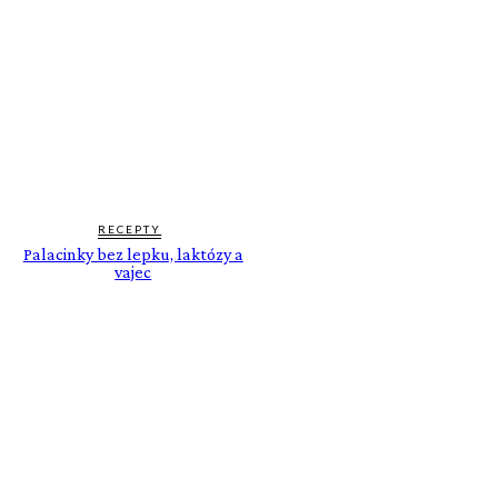
RECEPTY
Palacinky bez lepku, laktózy a
vajec