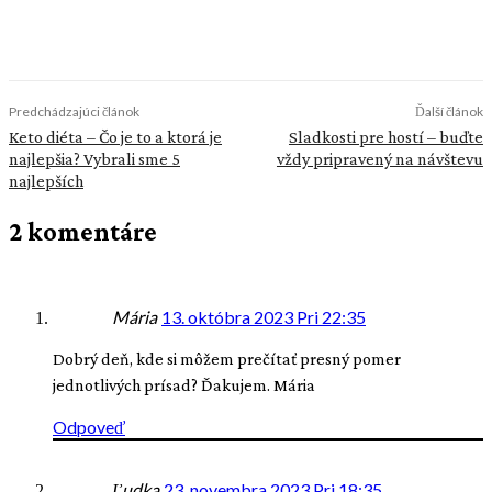
Predchádzajúci článok
Ďalší článok
Keto diéta – Čo je to a ktorá je
Sladkosti pre hostí – buďte
najlepšia? Vybrali sme 5
vždy pripravený na návštevu
najlepších
2 komentáre
Mária
13. októbra 2023 Pri 22:35
Dobrý deň, kde si môžem prečítať presný pomer
jednotlivých prísad? Ďakujem. Mária
Odpoveď
Ľudka
23. novembra 2023 Pri 18:35