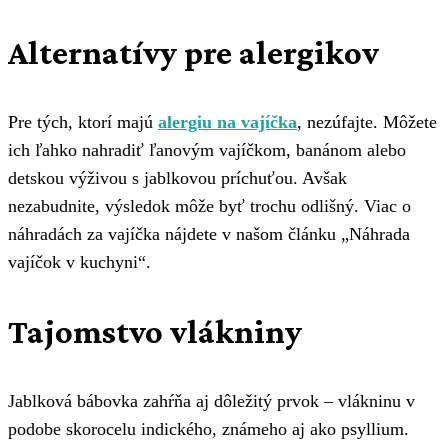
Alternatívy pre alergikov
Pre tých, ktorí majú
alergiu na vajíčka
, nezúfajte. Môžete
ich ľahko nahradiť ľanovým vajíčkom, banánom alebo
detskou výživou s jablkovou príchuťou. Avšak
nezabudnite, výsledok môže byť trochu odlišný. Viac o
náhradách za vajíčka nájdete v našom článku „Náhrada
vajíčok v kuchyni“.
Tajomstvo vlákniny
Jablková bábovka zahŕňa aj dôležitý prvok – vlákninu v
podobe skorocelu indického, známeho aj ako psyllium.