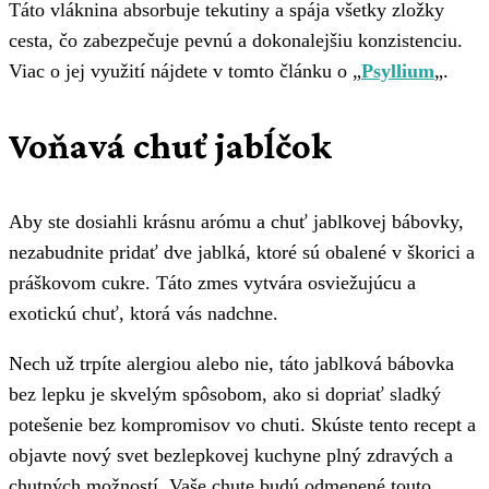
Táto vláknina absorbuje tekutiny a spája všetky zložky
cesta, čo zabezpečuje pevnú a dokonalejšiu konzistenciu.
Viac o jej využití nájdete v tomto článku o „
Psyllium
„.
Voňavá chuť jabĺčok
Aby ste dosiahli krásnu arómu a chuť jablkovej bábovky,
nezabudnite pridať dve jablká, ktoré sú obalené v škorici a
práškovom cukre. Táto zmes vytvára osviežujúcu a
exotickú chuť, ktorá vás nadchne.
Nech už trpíte alergiou alebo nie, táto jablková bábovka
bez lepku je skvelým spôsobom, ako si dopriať sladký
potešenie bez kompromisov vo chuti. Skúste tento recept a
objavte nový svet bezlepkovej kuchyne plný zdravých a
chutných možností. Vaše chute budú odmenené touto